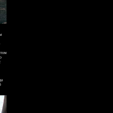
м
о
отом
о
с
да
б