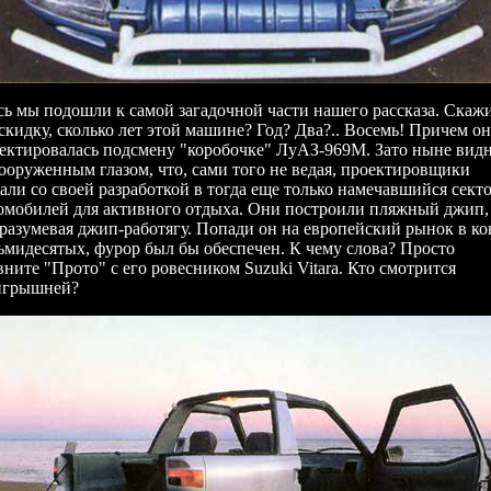
сь мы подошли к самой загадочной части нашего рассказа. Скаж
скидку, сколько лет этой машине? Год? Два?.. Восемь! Причем он
ектировалась подсмену "коробочке" ЛуАЗ-969М. Зато ныне вид
ооруженным глазом, что, сами того не ведая, проектировщики
али со своей разработкой в тогда еще только намечавшийся сект
омобилей для активного отдыха. Они построили пляжный джип,
разумевая джип-работягу. Попади он на европейский рынок в ко
ьмидесятых, фурор был бы обеспечен. К чему слова? Просто
вните "Прото" с его ровесником Suzuki Vitara. Кто смотрится
игрышней?