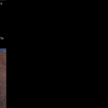
их
ть