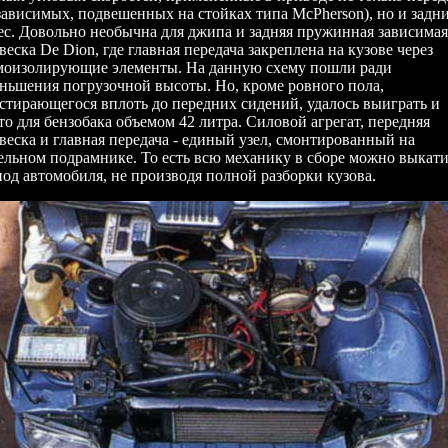
зависимых, подвешенных на стойках типа McPherson), но и задн
ес. Довольно необычна для джипа и задняя пружинная зависимая
веска De Dion, где главная передача закреплена на кузове через
оизолирующие элементы. На данную схему пошли ради
ньшения погрузочной высоты. Но, кроме ровного пола,
стирающегося вплоть до передних сидений, удалось выиграть и
то для бензобака объемом 42 литра. Силовой агрегат, передняя
веска и главная передача - единый узел, смонтированный на
ельном подрамнике. То есть всю механику в сборе можно выкати
под автомобиля, не производя полной разборки кузова.