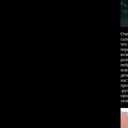
Оче
сал
что
пер
воз
раз
неб
нов
диз
нас
про
-ру
про
это