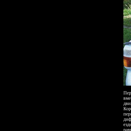
Пер
вме
дви
Кор
пер
диф
езд
рав