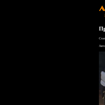
Пр
Стат
Авто