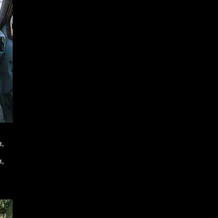
и,
и,