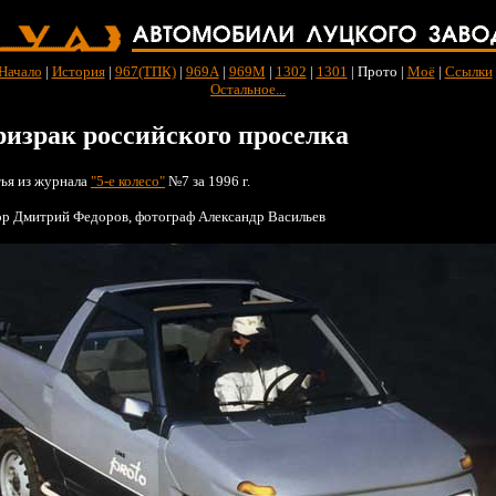
Начало
|
История
|
967(ТПК)
|
969А
|
969М
|
1302
|
1301
| Прото |
Моё
|
Ссылки
Остальное...
израк российского проселка
ья из журнала
"5-е колесо"
№7 за 1996 г.
р Дмитрий Федоров, фотограф Александр Васильев