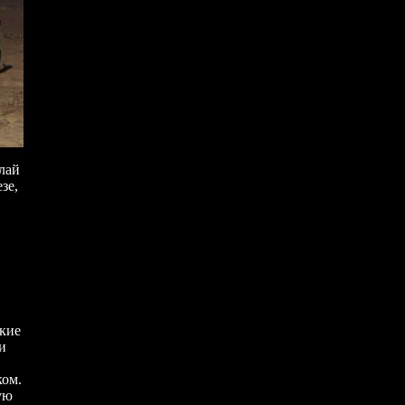
олай
зе,
ские
и
ком.
ую