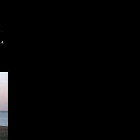
,
ы.
и,