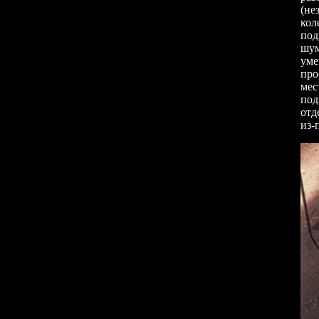
(не
кол
под
шум
уме
про
мес
под
отд
из-