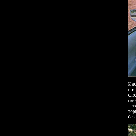
Иде
впе
сло
пло
лег
тор
без