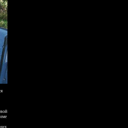
ся
евой
жиме
дних