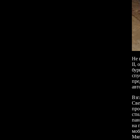
Не 
II,
бур
спу
пре
авт
Взг
Све
про
сти
пан
на 
моб
Мяг