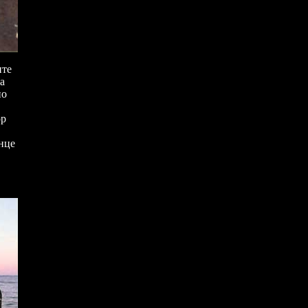
ите
а
но
ор
нце