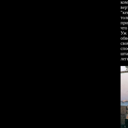
ком
вер
"ке
тол
при
что
Уж 
обв
сво
спо
шта
лег