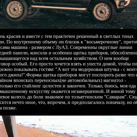
нь красив и вместе с тем практичен решенный в светлых тонах
он. По внутреннему объему он близок к "восьмерочному", прито
 сама машина - размером с ЛуАЗ. Современны округлые линии
едней панели, консоли и особенно щитка приборов, обособленн
вышающегося над всем остальным хозяйством. О нем вообще
говор особый. Его просто хочется взять и унести домой, чтобы п
режно показывать гостям: "А вот эта модерновая штучка - с моег
ого джипа!".Формы щитка приборов могут поспорить разве что 
айном японских переносных(не автомобильных) магнитол -
только его стайлинг целостен и закончен. Только, боюсь, моя ода
мышленному искусству окажется незавершенной. И виной тому
левое колесо, до боли знакомое по тольяттинским "Самарам". Сю
сится нечто иное, что, впрочем, и предполагалось поначалу, но о
м позже.