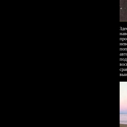
Зде
нав
про
нев
поп
авт
под
вос
сра
вы