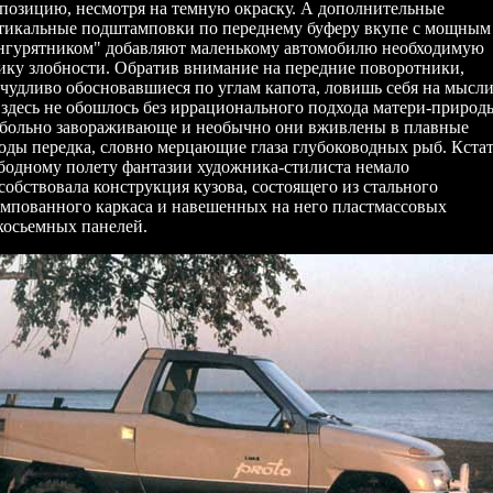
позицию, несмотря на темную окраску. А дополнительные
тикальные подштамповки по переднему буферу вкупе с мощным
нгурятником" добавляют маленькому автомобилю необходимую
ику злобности. Обратив внимание на передние поворотники,
чудливо обосновавшиеся по углам капота, ловишь себя на мысли
 здесь не обошлось без иррационального подхода матери-природ
больно завораживающе и необычно они вживлены в плавные
оды передка, словно мерцающие глаза глубоководных рыб. Кстат
бодному полету фантазии художника-стилиста немало
собствовала конструкция кузова, состоящего из стального
мпованного каркаса и навешенных на него пластмассовых
косьемных панелей.