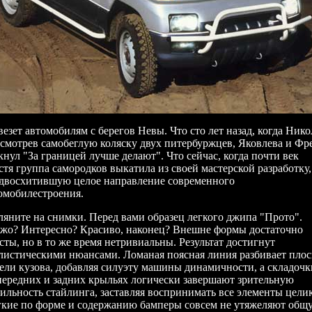
везет автомобилям с берегов Невы. Что сто лет назад, когда Ник
 осмотрев самобеглую коляску двух питербуржцев, Яковлева и Фре
кнул "За границей лучше делают". Что сейчас, когда почти век
стя группа самородков выкатила из своей мастерской разработку,
двосхитившую целое направление современного
омобилестроения.
ляните на снимки. Перед вами образец легкого джипа "Прото".
жо? Интересно? Красиво, наконец? Внешне формы достаточно
сты, но в то же время нетривиальны. Результат достигнут
листическими нюансами. Ломаная поясная линия разбивает пло
ели кузова, добавляя силуэту машины динамичности, а складочк
передних и задних крыльях логически завершают зрительную
ильность стайлинга, заставляя воспринимать все элементы цели
кие по форме и содержанию бамперы совсем не утяжеляют общ