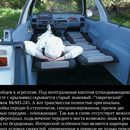
ейдем к агрегатам. Под интегральным капотом (откидывающим
сте с крыльями) скрывается старый знакомый -"таврический"
жок МеМЗ-245. А вот трансмиссия полностью оригинальна.
обка передач 6-ступенчатая, синхронизированная, причем две
вые передачи - понижающие. Так как в схеме отсутствует межос
ференциал, подключение переднего моста возможно лишь в ре
ы по бездорожью. Интересной особенностью являются шарниры
ных угловых скоростей, примененные в приводе не только пере